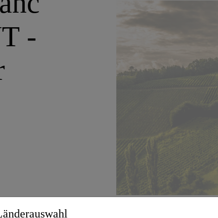
anc
T -
r
Länderauswahl