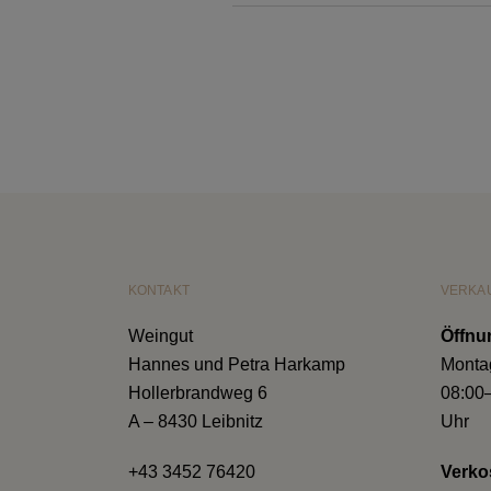
KONTAKT
VERKA
Weingut
Öffnu
Hannes und Petra Harkamp
Montag
Hollerbrandweg 6
08:00
A – 8430 Leibnitz
Uhr
+43 3452 76420
Verko