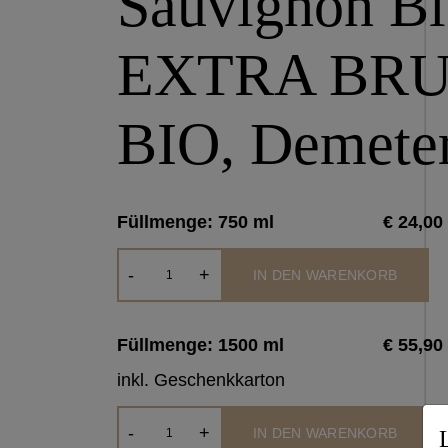
Sauvignon Bl
EXTRA BRU
BIO, Demete
Füllmenge: 750 ml
€ 24,00
Harkamp
-
+
IN DEN WARENKORB
Sauvignon
Blanc
EXTRA
Füllmenge: 1500 ml
€ 55,90
BRUT
inkl. Geschenkkarton
-
Harkamp
BIO,
-
+
IN DEN WARENKORB
Sauvignon