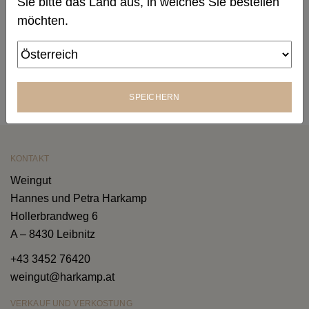
Sie bitte das Land aus, in welches Sie bestellen
möchten.
SPEICHERN
KONTAKT
Weingut
Hannes und Petra Harkamp
Hollerbrandweg 6
A – 8430 Leibnitz
+43 3452 76420
weingut@harkamp.at
VERKAUF UND VERKOSTUNG